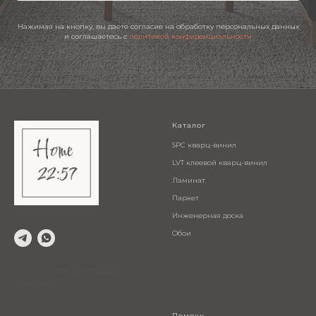
Нажимая на кнопку, вы даете согласие на обработку персональных данных
и соглашаетесь c
политикой конфиденциальности
Каталог
SPC кварц-винил
LVT клеевой кварц-винил
Ламинат
Паркет
Инженерная доска
Обои
© 2024 Салон напольных
покрытий
.
Помощь