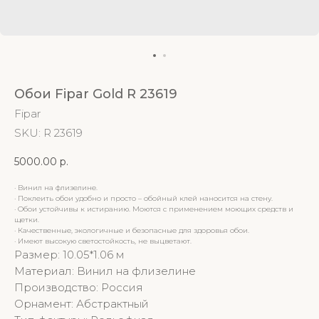
Обои Fipar Gold R 23619
Fipar
SKU:
R 23619
5000.00
р.
· Винил на флизелине.
· Поклеить обои удобно и просто – обойный клей наносится на стену.
· Обои устойчивы к истиранию. Моются с применением моющих средств и
щетки.
· Качественные, экологичные и безопасные для здоровья обои.
· Имеют высокую светостойкость, не выцветают.
Размер: 10.05*1.06 м
Материал: Винил на флизелине
Производство: Россия
Орнамент: Абстрактный