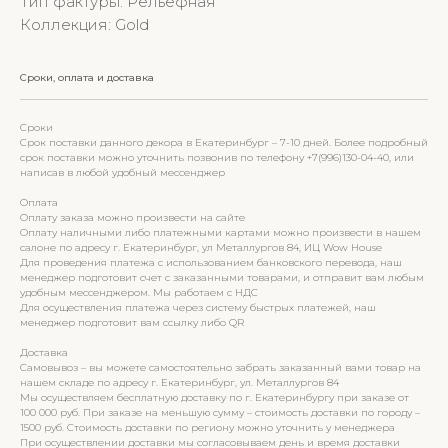
Тип фактуры: Рельефная
Коллекция: Gold
Сроки, оплата и доставка
Сроки
Срок поставки данного декора в Екатеринбург – 7-10 дней. Более подробный
срок поставки можно уточнить позвонив по телефону +7(996)130-04-40, или
написав в любой удобный мессенджер
Оплата
Оплату заказа можно произвести на сайте
Оплату наличными либо платежными картами можно произвести в нашем
салоне по адресу г. Екатеринбург, ул Металлургов 84, ИЦ Wow House
Для проведения платежа с использованием банковского перевода, наш
менеджер подготовит счет с заказанными товарами, и отправит вам любым
удобным мессенджером. Мы работаем с НДС
Для осуществления платежа через систему быстрых платежей, наш
менеджер подготовит вам ссылку либо QR
Доставка
Самовывоз – вы можете самостоятельно забрать заказанный вами товар на
нашем складе по адресу г. Екатеринбург, ул. Металлургов 84
Мы осуществляем бесплатную доставку по г. Екатеринбургу при заказе от
100 000 руб. При заказе на меньшую сумму – стоимость доставки по городу –
1500 руб. Стоимость доставки по региону можно уточнить у менеджера
При осуществлении доставки мы согласовываем день и время доставки