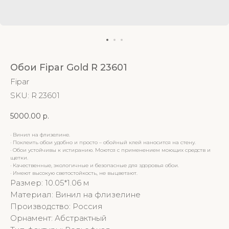
Обои Fipar Gold R 23601
Fipar
SKU:
R 23601
5000.00
р.
· Винил на флизелине.
· Поклеить обои удобно и просто – обойный клей наносится на стену.
· Обои устойчивы к истиранию. Моются с применением моющих средств и
щетки.
· Качественные, экологичные и безопасные для здоровья обои.
· Имеют высокую светостойкость, не выцветают.
Размер: 10.05*1.06 м
Материал: Винил на флизелине
Производство: Россия
Орнамент: Абстрактный