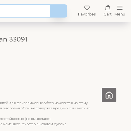
Favorites
Cart
Menu
an 33091
клей для флизелиновых обоев наносится на стену
я здоровья обои, не содержат вредных химических
тостойкостью (не выцветают)
е немецкое качество в каждом рулоне