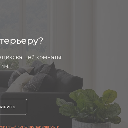
нтерьеру?
ацию вашей комнаты!
им.
равить
олитикой конфиденциальности