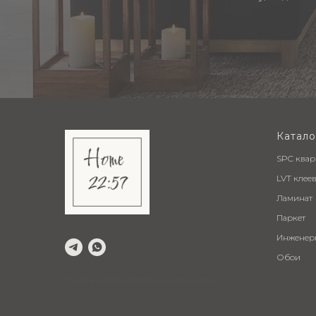
Катало
SPC ква
LVT клее
Ламинат
Паркет
Инженер
Обои
© 2024 Салон напольных покрытий