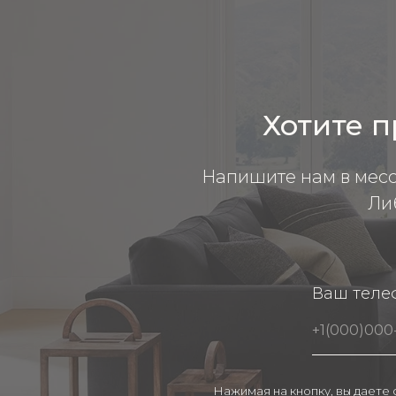
Хотите п
Напишите нам в мес
Ли
Ваш теле
Нажимая на кнопку, вы даете