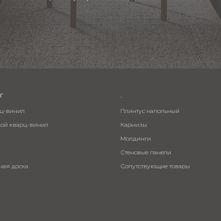
г
.
рц-винил
Плинтус напольный
вой кварц-винил
Карнизы
Молдинги
Стеновые панели
ная доска
Сопутствующие товары