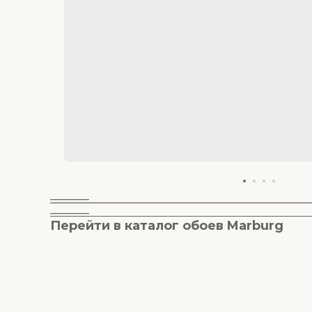
________
________
Перейти в к
аталог обоев M
arburg