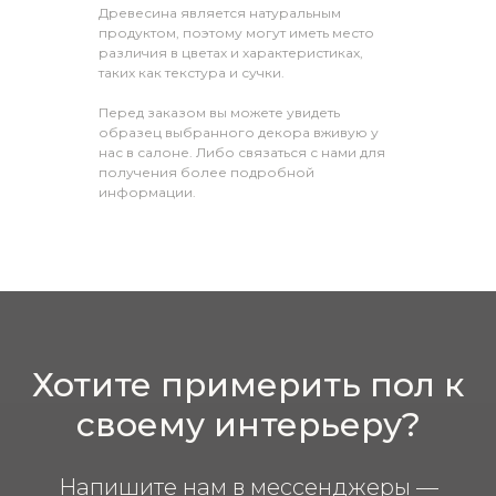
Древесина является натуральным
продуктом, поэтому могут иметь место
различия в цветах и характеристиках,
таких как текстура и сучки.
Перед заказом вы можете увидеть
образец выбранного декора вживую у
нас в салоне. Либо связаться с нами для
получения более подробной
информации.
Хотите примерить пол к
своему интерьеру?
Напишите нам в мессенджеры —