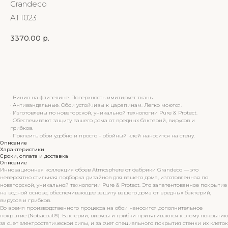
Grandeco
AT1023
3370.00
р.
Купить
· Винил на флизелине. Поверхность имитирует ткань.
· Антивандальные. Обои устойчивы к царапинам. Легко моются.
· Изготовлены по новаторской, уникальной технологии Pure & Protect.
· Обеспечивают защиту вашего дома от вредных бактерий, вирусов и
грибков.
· Поклеить обои удобно и просто – обойный клей наносится на стену.
Описание
Характеристики
Сроки, оплата и доставка
Описание
Инновационная коллекция обоев Atmosphere от фабрики Grandeco — это
невероятно стильная подборка дизайнов для вашего дома, изготовленная по
новаторской, уникальной технологии Pure & Protect. Это запатентованное покрытие
на водной основе, обеспечивающее защиту вашего дома от вредных бактерий,
вирусов и грибков.
Во время производственного процесса на обои наносится дополнительное
покрытие (Nobacoat®). Бактерии, вирусы и грибки притягиваются к этому покрытию
за счет электростатической силы, и за счет специального покрытия стенки их клеток