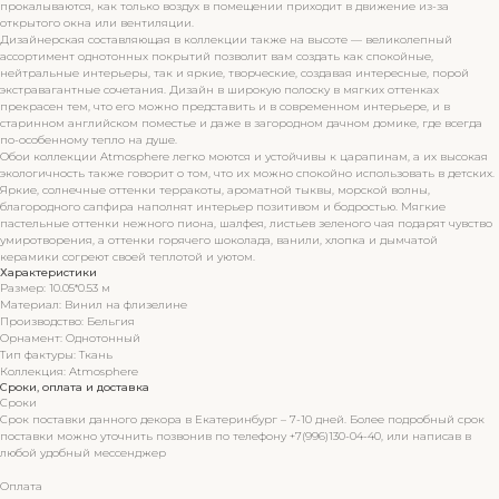
прокалываются, как только воздух в помещении приходит в движение из-за
открытого окна или вентиляции.
Дизайнерская составляющая в коллекции также на высоте — великолепный
ассортимент однотонных покрытий позволит вам создать как спокойные,
нейтральные интерьеры, так и яркие, творческие, создавая интересные, порой
экстравагантные сочетания. Дизайн в широкую полоску в мягких оттенках
прекрасен тем, что его можно представить и в современном интерьере, и в
старинном английском поместье и даже в загородном дачном домике, где всегда
по-особенному тепло на душе.
Обои коллекции Atmosphere легко моются и устойчивы к царапинам, а их высокая
экологичность также говорит о том, что их можно спокойно использовать в детских.
Яркие, солнечные оттенки терракоты, ароматной тыквы, морской волны,
благородного сапфира наполнят интерьер позитивом и бодростью. Мягкие
пастельные оттенки нежного пиона, шалфея, листьев зеленого чая подарят чувство
умиротворения, а оттенки горячего шоколада, ванили, хлопка и дымчатой
керамики согреют своей теплотой и уютом.
Характеристики
Размер: 10.05*0.53 м
Материал: Винил на флизелине
Производство: Бельгия
Орнамент: Однотонный
Тип фактуры: Ткань
Коллекция: Atmosphere
Сроки, оплата и доставка
Сроки
Срок поставки данного декора в Екатеринбург – 7-10 дней. Более подробный срок
поставки можно уточнить позвонив по телефону +7(996)130-04-40, или написав в
любой удобный мессенджер
Оплата