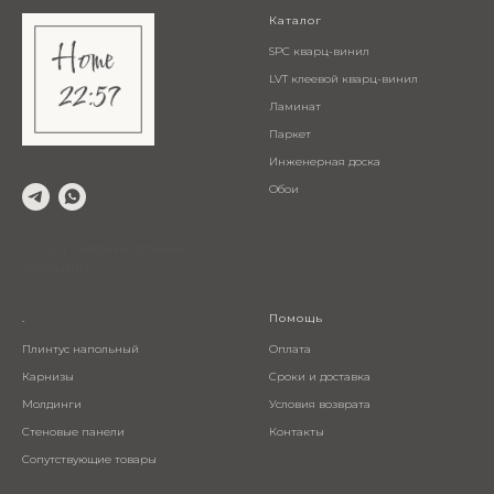
Каталог
SPC кварц-винил
LVT клеевой кварц-винил
Ламинат
Паркет
Инженерная доска
Обои
© 2024 Салон напольных
покрытий
.
Помощь
Плинтус напольный
Оплата
Карнизы
Сроки и доставка
Молдинги
Условия возврата
Стеновые панели
Контакты
Сопутствующие товары