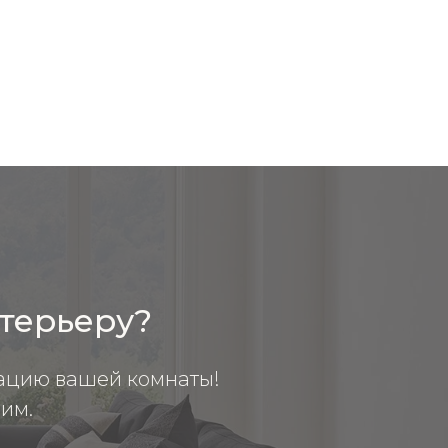
нтерьеру?
ацию вашей комнаты!
им.