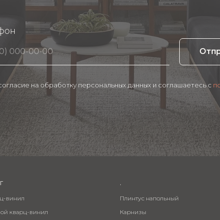
фон
Отп
 согласие на обработку персональных данных и соглашаетесь c
п
г
.
рц-винил
Плинтус напольный
вой кварц-винил
Карнизы