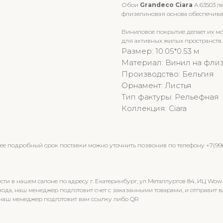
Обои
Grandeco Ciara
A 63503 л
флизелиновая основа обеспечива
Виниловое покрытие делает их м
для активных жилых пространств.
Размер: 10.05*0.53 м
Материал: Винил на фли
Производство: Бельгия
Орнамент: Листья
Тип фактуры: Рельефная
Коллекция: Ciara
олее подробный срок поставки можно уточнить позвонив по телефону +7(9
 в нашем салоне по адресу г. Екатеринбург, ул Металлургов 84, ИЦ Wow
вода, наш менеджер подготовит счет с заказанными товарами, и отправи
 наш менеджер подготовит вам ссылку либо QR