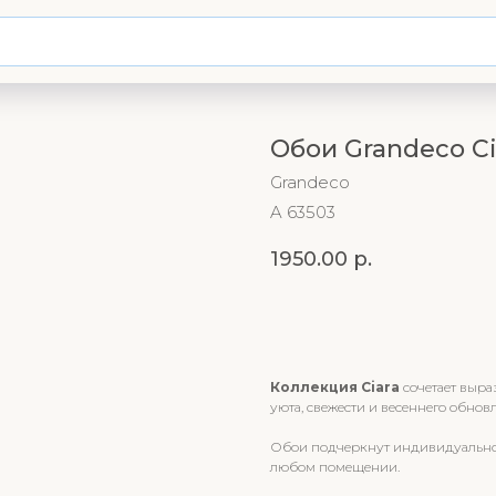
Обои Grandeco Ci
Grandeco
A 63503
1950.00
р.
Купить
Коллекция Ciara
сочетает выра
уюта, свежести и весеннего обнов
Обои подчеркнут индивидуальнос
любом помещении.