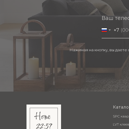
Ваш теле
+7
Нажимая на кнопку, вы даете
Катало
SPC ква
LVT клее