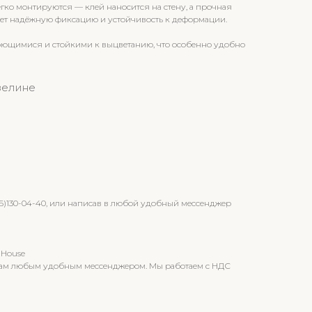
егко монтируются — клей наносится на стену, а прочная
ет надёжную фиксацию и устойчивость к деформации.
оющимися и стойкими к выцветанию, что особенно удобно
зелине
96)130-04-40, или написав в любой удобный мессенджер
 House
т вам любым удобным мессенджером. Мы работаем с НДС