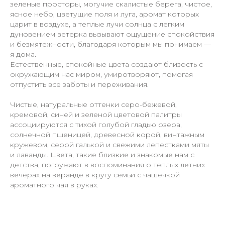
зеленые просторы, могучие скалистые берега, чистое,
ясное небо, цветущие поля и луга, аромат которых
царит в воздухе, а теплые лучи солнца с легким
дуновением ветерка вызывают ощущение спокойствия
и безмятежности, благодаря которым мы понимаем —
я дома.
Естественные, спокойные цвета создают близость с
окружающим нас миром, умиротворяют, помогая
отпустить все заботы и переживания.
Чистые, натуральные оттенки серо-бежевой,
кремовой, синей и зеленой цветовой палитры
ассоциируются с тихой голубой гладью озера,
солнечной пшеницей, древесной корой, винтажным
кружевом, серой галькой и свежими лепестками мяты
и лаванды. Цвета, такие близкие и знакомые нам с
детства, погружают в воспоминания о теплых летних
вечерах на веранде в кругу семьи с чашечкой
ароматного чая в руках.