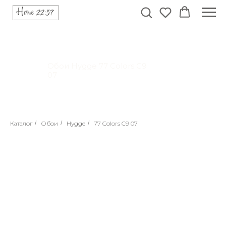
Обои Hygge 77 Colors C9
07
Каталог
/
Обои
/
Hygge
/
77 Colors C9 07