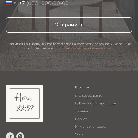
+7
Отправить
Нажимая на кнопку, вы даете согласие на обработку персональных данных
и соглашаетесь c
политикой конфиденциальности
Каталог
SPC кварц-винил
LVT клеевой кварц-винил
Ламинат
Паркет
Инженерная доска
Обои