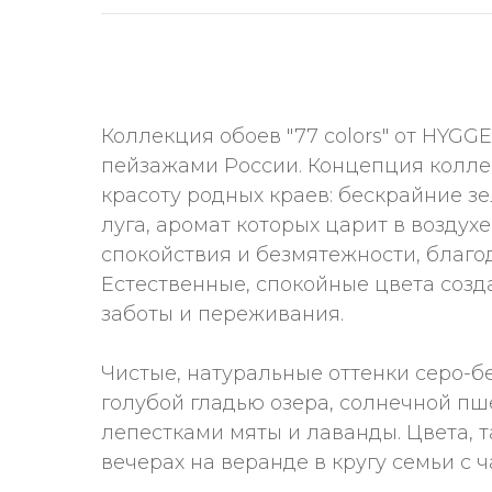
Коллекция обоев "77 colors" от HYG
пейзажами России. Концепция колле
красоту родных краев: бескрайние зе
луга, аромат которых царит в возду
спокойствия и безмятежности, благо
Естественные, спокойные цвета созд
заботы и переживания.
Чистые, натуральные оттенки серо-б
голубой гладью озера, солнечной пш
лепестками мяты и лаванды. Цвета, 
вечерах на веранде в кругу семьи с 