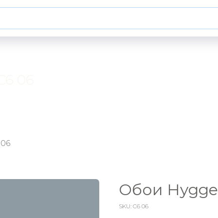
C6 06
 06
Обои Hygge 
SKU:
C6 06