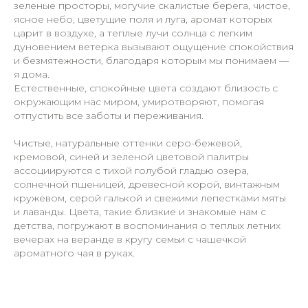
зеленые просторы, могучие скалистые берега, чистое,
ясное небо, цветущие поля и луга, аромат которых
царит в воздухе, а теплые лучи солнца с легким
дуновением ветерка вызывают ощущение спокойствия
и безмятежности, благодаря которым мы понимаем —
я дома.
Естественные, спокойные цвета создают близость с
окружающим нас миром, умиротворяют, помогая
отпустить все заботы и переживания.
Чистые, натуральные оттенки серо-бежевой,
кремовой, синей и зеленой цветовой палитры
ассоциируются с тихой голубой гладью озера,
солнечной пшеницей, древесной корой, винтажным
кружевом, серой галькой и свежими лепестками мяты
и лаванды. Цвета, такие близкие и знакомые нам с
детства, погружают в воспоминания о теплых летних
вечерах на веранде в кругу семьи с чашечкой
ароматного чая в руках.