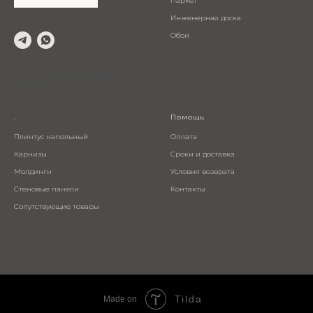
Паркет
Инженерная доска
Обои
© 2024 Салон напольных
покрытий
.
Помощь
Плинтус напольный
Оплата
Карнизы
Сроки и доставка
Молдинги
Условия возврата
Стеновые панели
Контакты
Сопутствующие товары
Tilda
Made on