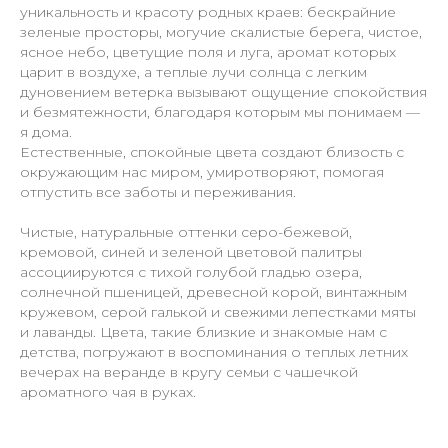
уникальность и красоту родных краев: бескрайние
зеленые просторы, могучие скалистые берега, чистое,
ясное небо, цветущие поля и луга, аромат которых
царит в воздухе, а теплые лучи солнца с легким
дуновением ветерка вызывают ощущение спокойствия
и безмятежности, благодаря которым мы понимаем —
я дома.
Естественные, спокойные цвета создают близость с
окружающим нас миром, умиротворяют, помогая
отпустить все заботы и переживания.
Чистые, натуральные оттенки серо-бежевой,
кремовой, синей и зеленой цветовой палитры
ассоциируются с тихой голубой гладью озера,
солнечной пшеницей, древесной корой, винтажным
кружевом, серой галькой и свежими лепестками мяты
и лаванды. Цвета, такие близкие и знакомые нам с
детства, погружают в воспоминания о теплых летних
вечерах на веранде в кругу семьи с чашечкой
ароматного чая в руках.