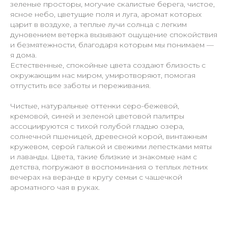
зеленые просторы, могучие скалистые берега, чистое,
ясное небо, цветущие поля и луга, аромат которых
царит в воздухе, а теплые лучи солнца с легким
дуновением ветерка вызывают ощущение спокойствия
и безмятежности, благодаря которым мы понимаем —
я дома.
Естественные, спокойные цвета создают близость с
окружающим нас миром, умиротворяют, помогая
отпустить все заботы и переживания.
Чистые, натуральные оттенки серо-бежевой,
кремовой, синей и зеленой цветовой палитры
ассоциируются с тихой голубой гладью озера,
солнечной пшеницей, древесной корой, винтажным
кружевом, серой галькой и свежими лепестками мяты
и лаванды. Цвета, такие близкие и знакомые нам с
детства, погружают в воспоминания о теплых летних
вечерах на веранде в кругу семьи с чашечкой
ароматного чая в руках.