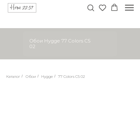
Обои Hygge 77 Colors C5
02
Каталог
/
Обои
/
Hygge
/
77 Colors C5 02