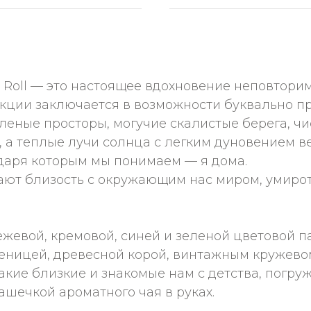
GE Roll — это настоящее вдохновение неповтор
кции заключается в возможности буквально пр
леные просторы, могучие скалистые берега, чи
хе, а теплые лучи солнца с легким дуновением
даря которым мы понимаем — я дома.
ают близость с окружающим нас миром, умирот
ежевой, кремовой, синей и зеленой цветовой 
еницей, древесной корой, винтажным кружевом
такие близкие и знакомые нам с детства, погру
чашечкой ароматного чая в руках.