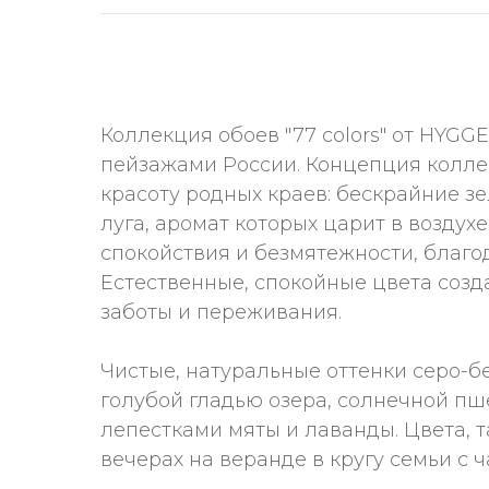
Коллекция обоев "77 colors" от HYG
пейзажами России. Концепция колле
красоту родных краев: бескрайние зе
луга, аромат которых царит в возду
спокойствия и безмятежности, благо
Естественные, спокойные цвета созд
заботы и переживания.
Чистые, натуральные оттенки серо-б
голубой гладью озера, солнечной пш
лепестками мяты и лаванды. Цвета, 
вечерах на веранде в кругу семьи с 