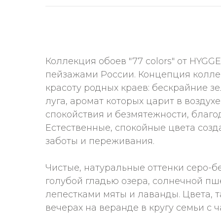
Коллекция обоев "77 colors" от HYG
пейзажами России. Концепция колле
красоту родных краев: бескрайние зе
луга, аромат которых царит в возду
спокойствия и безмятежности, благо
Естественные, спокойные цвета созд
заботы и переживания.
Чистые, натуральные оттенки серо-б
голубой гладью озера, солнечной пш
лепестками мяты и лаванды. Цвета, 
вечерах на веранде в кругу семьи с 