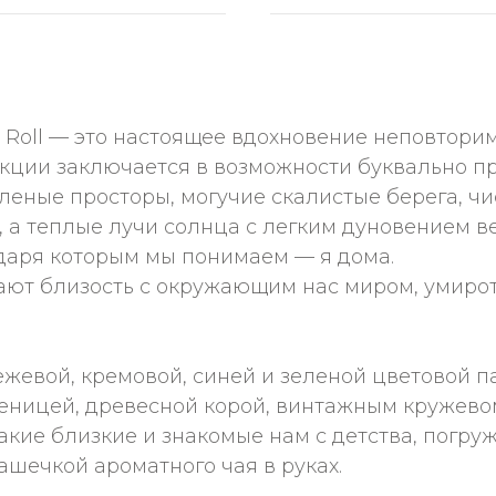
GE Roll — это настоящее вдохновение неповтор
кции заключается в возможности буквально пр
леные просторы, могучие скалистые берега, чи
хе, а теплые лучи солнца с легким дуновением
даря которым мы понимаем — я дома.
ают близость с окружающим нас миром, умирот
ежевой, кремовой, синей и зеленой цветовой 
еницей, древесной корой, винтажным кружевом
такие близкие и знакомые нам с детства, погру
чашечкой ароматного чая в руках.