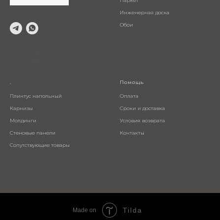
Паркет
Инженерная доска
Обои
© 2024 Салон напольных
покрытий
.
Помощь
Плинтус напольный
Оплата
Карнизы
Сроки и доставка
Молдинги
Условия возврата
Стеновые панели
Контакты
Сопутствующие товары
Tilda
Made on