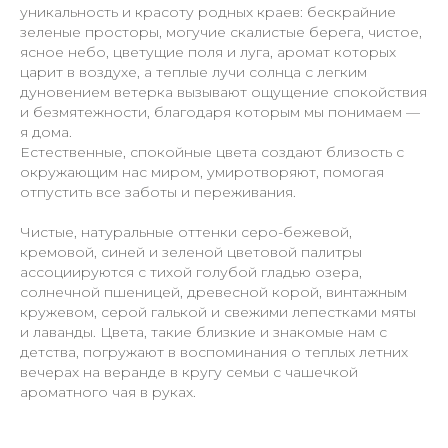
уникальность и красоту родных краев: бескрайние
зеленые просторы, могучие скалистые берега, чистое,
ясное небо, цветущие поля и луга, аромат которых
царит в воздухе, а теплые лучи солнца с легким
дуновением ветерка вызывают ощущение спокойствия
и безмятежности, благодаря которым мы понимаем —
я дома.
Естественные, спокойные цвета создают близость с
окружающим нас миром, умиротворяют, помогая
отпустить все заботы и переживания.
Чистые, натуральные оттенки серо-бежевой,
кремовой, синей и зеленой цветовой палитры
ассоциируются с тихой голубой гладью озера,
солнечной пшеницей, древесной корой, винтажным
кружевом, серой галькой и свежими лепестками мяты
и лаванды. Цвета, такие близкие и знакомые нам с
детства, погружают в воспоминания о теплых летних
вечерах на веранде в кругу семьи с чашечкой
ароматного чая в руках.