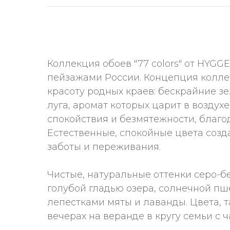
Коллекция обоев "77 colors" от HYG
пейзажами России. Концепция колле
красоту родных краев: бескрайние зе
луга, аромат которых царит в возду
спокойствия и безмятежности, благо
Естественные, спокойные цвета созд
заботы и переживания.
Чистые, натуральные оттенки серо-б
голубой гладью озера, солнечной пш
лепестками мяты и лаванды. Цвета, 
вечерах на веранде в кругу семьи с 