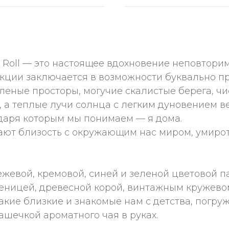
GE Roll — это настоящее вдохновение неповтор
кции заключается в возможности буквально пр
леные просторы, могучие скалистые берега, чи
хе, а теплые лучи солнца с легким дуновением
даря которым мы понимаем — я дома.
ают близость с окружающим нас миром, умирот
ежевой, кремовой, синей и зеленой цветовой 
еницей, древесной корой, винтажным кружевом
такие близкие и знакомые нам с детства, погру
чашечкой ароматного чая в руках.