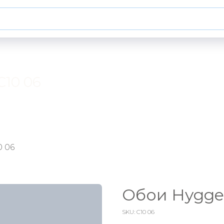
C10 06
0 06
Обои Hygge 
SKU:
C10 06