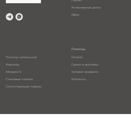
Паркет
Инженерная доска
Обои
© 2024 Салон напольных
покрытий
.
Помощь
Плинтус напольный
Оплата
Карнизы
Сроки и доставка
Молдинги
Условия возврата
Стеновые панели
Контакты
Сопутствующие товары
Tilda
Made on