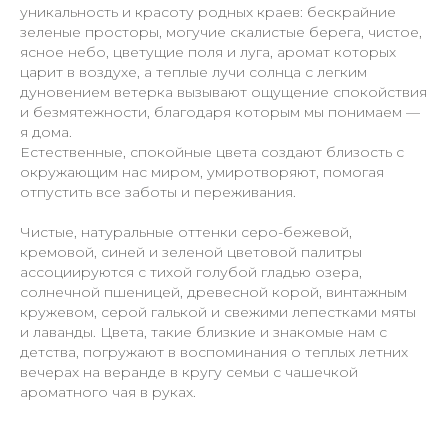
уникальность и красоту родных краев: бескрайние
зеленые просторы, могучие скалистые берега, чистое,
ясное небо, цветущие поля и луга, аромат которых
царит в воздухе, а теплые лучи солнца с легким
дуновением ветерка вызывают ощущение спокойствия
и безмятежности, благодаря которым мы понимаем —
я дома.
Естественные, спокойные цвета создают близость с
окружающим нас миром, умиротворяют, помогая
отпустить все заботы и переживания.
Чистые, натуральные оттенки серо-бежевой,
кремовой, синей и зеленой цветовой палитры
ассоциируются с тихой голубой гладью озера,
солнечной пшеницей, древесной корой, винтажным
кружевом, серой галькой и свежими лепестками мяты
и лаванды. Цвета, такие близкие и знакомые нам с
детства, погружают в воспоминания о теплых летних
вечерах на веранде в кругу семьи с чашечкой
ароматного чая в руках.