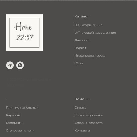
Каталог
SPC кварц-винил
LVT клеевой кварц-винил
Ламинат
Паркет
Инженерная доска
Обои
© 2024 Салон напольных
покрытий
.
Помощь
Плинтус напольный
Оплата
Карнизы
Сроки и доставка
Молдинги
Условия возврата
Стеновые панели
Контакты