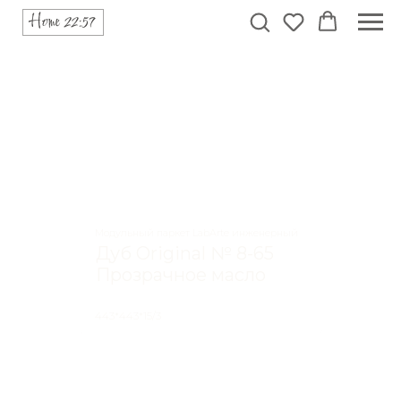
Модульный паркет LabArte инженерный
Дуб Original № 8-65
Прозрачное масло
443*443*15/3