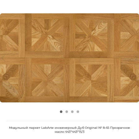
Модульный паркет LabArte инженерный Дуб Original № 8-65 Прозрачное
масло 443*443*15/3