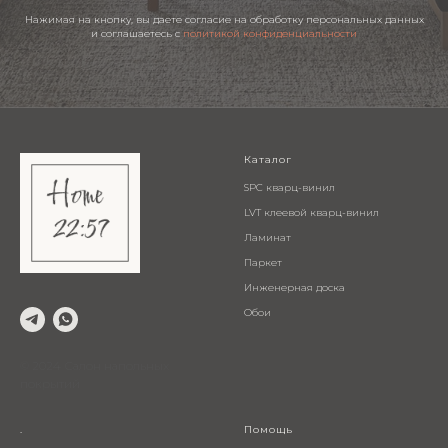
Нажимая на кнопку, вы даете согласие на обработку персональных данных
и соглашаетесь c
политикой конфиденциальности
Каталог
SPC кварц-винил
LVT клеевой кварц-винил
Ламинат
Паркет
Инженерная доска
Обои
© 2024 Салон напольных
покрытий
.
Помощь