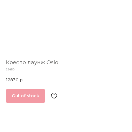
Кресло лаунж Oslo
25480
12830
р.
Out of stock