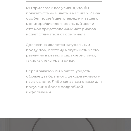
Мы прилагаем все усилия, что бы
показать точные цвета и масштаб. Из-за
особенностей цветопередачи вашего
монитора/дисплея, реальный цвет и
оттенок представленных материалов
может отличаться от оригинала.
Древесина является натуральным
продуктом, поэтому могут иметь место
различия в цветах и характеристиках,
таких как текстура и сучки.
Перед заказом вы можете увидеть
образец выбранного декора вживую у
нас в салоне. Либо связаться с нами для
получения более подробной
информации.