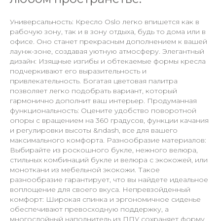
Универсальность: Кресло Oslo легко впишется как в
рабочую зону, так и в зону отдыха, будь то дома или в
офисе. Оно станет прекрасным дополнением к вашей
лаунж-зоне, создавая уютную атмосферу. Элегантный
дизайн: Изящные изгибы и обтекаемые формы кресла
подчеркивают его выразительность и
привлекательность. Богатая цветовая палитра
позволяет легко подобрать вариант, который
гармонично дополнит ваш интерьер. Продуманная
функциональность: Оцените удобство поворотной
опоры с вращением на 360 градусов, функции качания
и регулировки высоты &ndash, все для вашего
максимального комфорта. Разнообразие материалов:
Выбирайте из роскошного букле, нежного велюра,
стильных комбинаций букле и велюра с экокожей, или
моноткани из мебельной экокожи. Такое
разнообразие гарантирует, что вы найдете идеальное
воплощение для своего вкуса. Непревзойденный
комфорт: Широкая спинка и эргономичное сиденье
обеспечивают превосходную поддержку, а
многослойный наполнитель из ППУ сохраняет форму