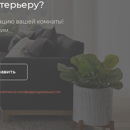
нтерьеру?
ацию вашей комнаты!
им.
равить
олитикой конфиденциальности