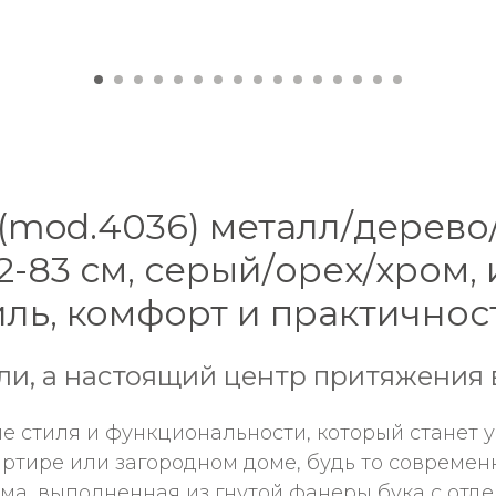
mod.4036) металл/дерево/т
62-83 см, серый/орех/хром
тиль, комфорт и практичнос
ли, а настоящий центр притяжения 
ие стиля и функциональности, который станет
артире или загородном доме, будь то современ
рма, выполненная из гнутой фанеры бука с отд