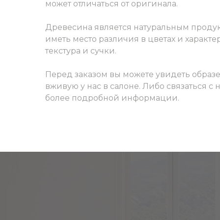
может отличаться от оригинала.
Древесина является натуральным продук
иметь место различия в цветах и характер
текстура и сучки.
Перед заказом вы можете увидеть образ
вживую у нас в салоне. Либо связаться с
более подробной информации.