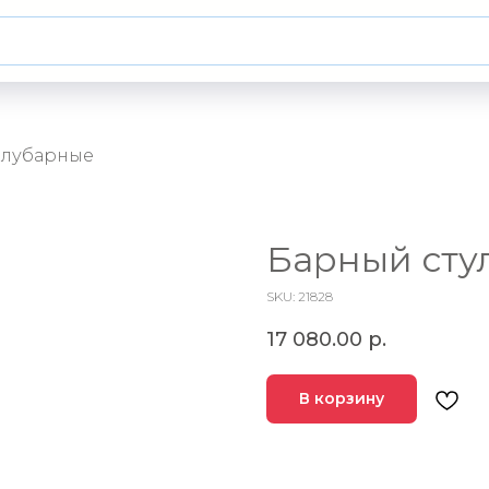
олубарные
Барный сту
SKU:
21828
17 080.00
р.
В корзину