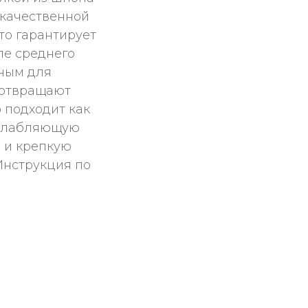
 качественной
что гарантирует
ле среднего
тным для
дотвращают
 подходит как
сслабляющую
ь и крепкую
Инструкция по