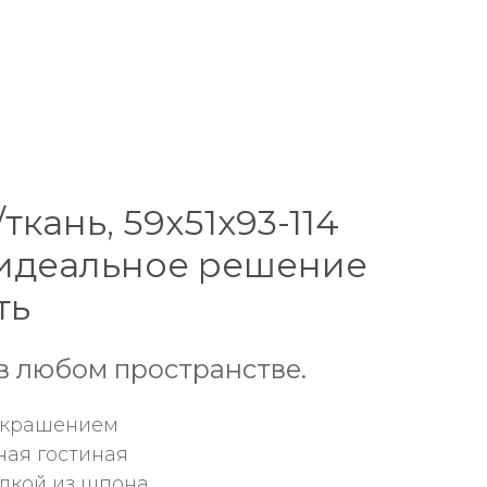
кань, 59х51х93-114
, идеальное решение
ть
в любом пространстве.
 украшением
ная гостиная
елкой из шпона