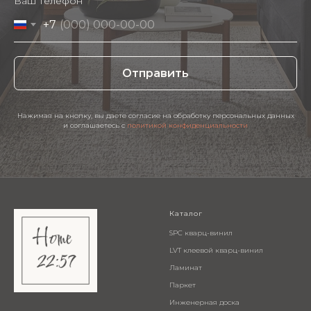
Ваш телефон
+7
Отправить
Нажимая на кнопку, вы даете согласие на обработку персональных данных
и соглашаетесь c
политикой конфиденциальности
Каталог
SPC кварц-винил
LVT клеевой кварц-винил
Ламинат
Паркет
Инженерная доска