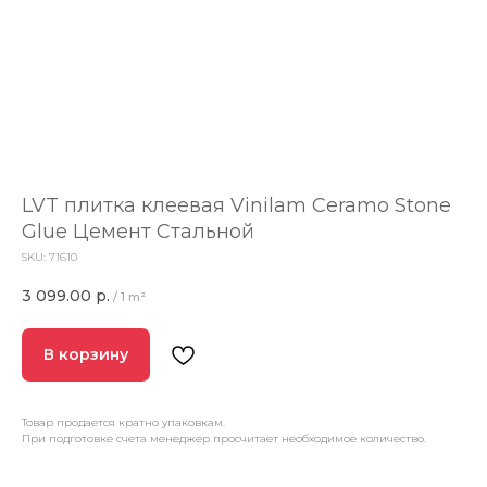
LVT плитка клеевая Vinilam Ceramo Stone
Glue Цемент Стальной
SKU:
71610
3 099.00
р.
/
1 m²
В корзину
Товар продается кратно упаковкам.
При подготовке счета менеджер просчитает необходимое количество.