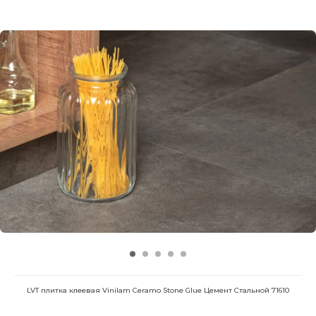
LVT плитка клеевая Vinilam Ceramo Stone Glue Цемент Стальной 71610