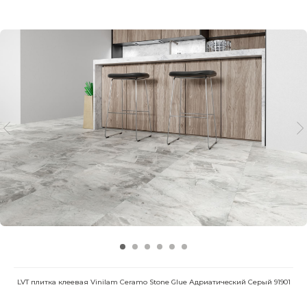
LVT плитка клеевая Vinilam Ceramo Stone Glue Адриатический Серый 91901