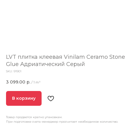
LVT плитка клеевая Vinilam Ceramo Stone
Glue Адриатический Серый
SKU:
91901
3 099.00
р.
/
1 m²
В корзину
Товар продается кратно упаковкам.
При подготовке счета менеджер просчитает необходимое количество.