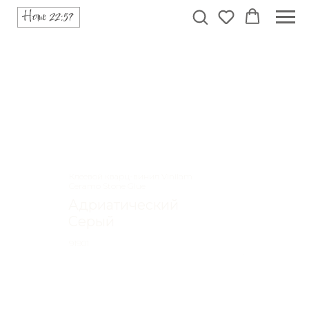
Клеевой кварц-винил Vinilam
Ceramo Stone Glue
Адриатический
Серый
91901