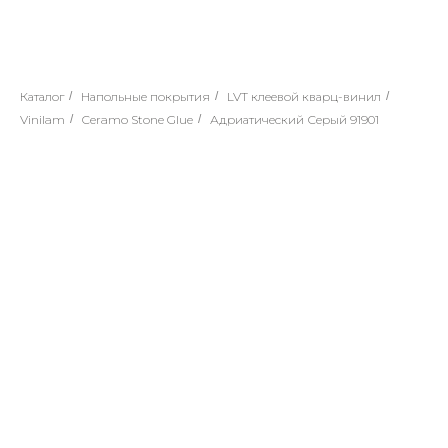
Каталог
/
Напольные покрытия
/
LVT клеевой кварц-винил
/
Vinilam
/
Ceramo Stone Glue
/
Адриатический Серый 91901