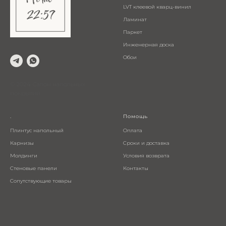
LVT клеевой кварц-винил
Ламинат
Паркет
Инженерная доска
Обои
© 2024 Салон напольных
покрытий
.
Помощь
Плинтус напольный
Оплата
Карнизы
Сроки и доставка
Молдинги
Условия возврата
Стеновые панели
Контакты
Сопутствующие товары