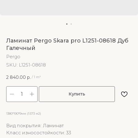
Ламинат Pergo Skara pro L1251-08618 Дуб
Галечный
Pergo
SKU:
L1251-08618
2 840.00
р.
/
1 m²
Купить
1380*190*9мм (1.573 м2)
Вид покрытия: Ламинат
Класс износостойкости: 33