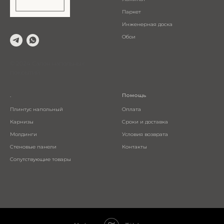
Паркет
Инженерная доска
Обои
© 2024 Салон напольных
покрытий
.
Помощь
Плинтус напольный
Оплата
Карнизы
Сроки и доставка
Молдинги
Условия возврата
Стеновые панели
Контакты
Сопутствующие товары