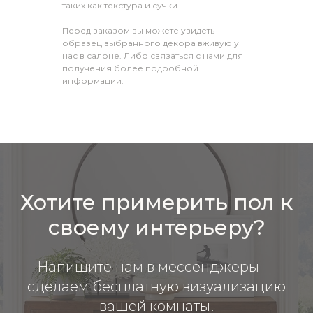
таких как текстура и сучки.
Перед заказом вы можете увидеть
образец выбранного декора вживую у
нас в салоне. Либо связаться с нами для
получения более подробной
информации.
Хотите примерить пол к
своему интерьеру?
Напишите нам в мессенджеры —
сделаем бесплатную визуализацию
вашей комнаты!