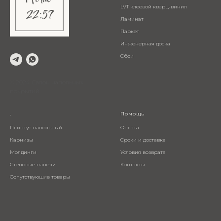
LVT клеевой кварц-винил
Ламинат
Паркет
Инженерная доска
Обои
© 2024 Салон напольных
покрытий
.
Помощь
Плинтус напольный
Оплата
Карнизы
Сроки и доставка
Молдинги
Условия возврата
Стеновые панели
Контакты
Сопутствующие товары