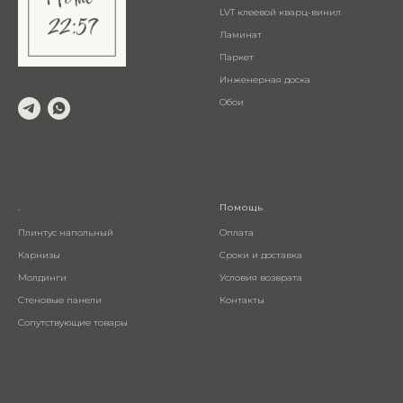
LVT клеевой кварц-винил
Ламинат
Паркет
Инженерная доска
Обои
© 2024 Салон напольных
покрытий
.
Помощь
Плинтус напольный
Оплата
Карнизы
Сроки и доставка
Молдинги
Условия возврата
Стеновые панели
Контакты
Сопутствующие товары