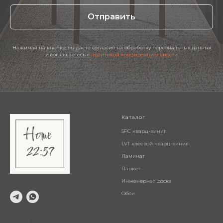
Отправить
Нажимая на кнопку, вы даете согласие на обработку персональных данных
и соглашаетесь c
политикой конфиденциальности
Каталог
SPC кварц-винил
LVT клеевой кварц-винил
Ламинат
Паркет
Инженерная доска
Обои
© 2024 Салон напольных