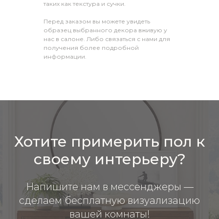
таких как текстура и сучки.
Перед заказом вы можете увидеть
образец выбранного декора вживую у
нас в салоне. Либо связаться с нами для
получения более подробной
информации.
Хотите примерить пол к
своему интерьеру?
Напишите нам в мессенджеры —
сделаем бесплатную визуализацию
вашей комнаты!