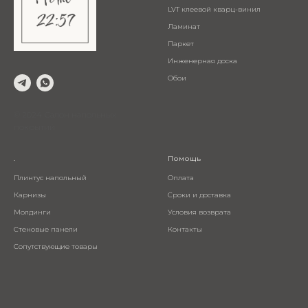
LVT клеевой кварц-винил
Ламинат
Паркет
Инженерная доска
Обои
© 2024 Салон напольных
покрытий
.
Помощь
Плинтус напольный
Оплата
Карнизы
Сроки и доставка
Молдинги
Условия возврата
Стеновые панели
Контакты
Сопутствующие товары