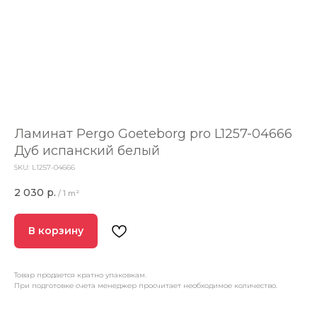
Ламинат Pergo Goeteborg pro L1257-04666
Дуб испанский белый
SKU:
L1257-04666
2 030
р.
/
1 m²
В корзину
Товар продается кратно упаковкам.
При подготовке счета менеджер просчитает необходимое количество.