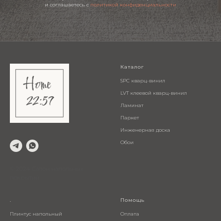
и соглашаетесь c
политикой конфиденциальности
Каталог
SPC кварц-винил
LVT клеевой кварц-винил
Ламинат
Паркет
Инженерная доска
Обои
© 2024 Салон напольных
покрытий
.
Помощь
Плинтус напольный
Оплата