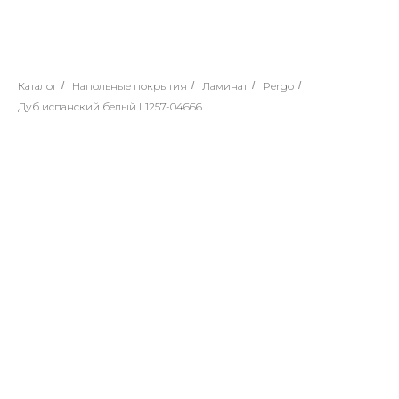
Каталог
/
Напольные покрытия
/
Ламинат
/
Pergo
/
Дуб испанский белый L1257-04666