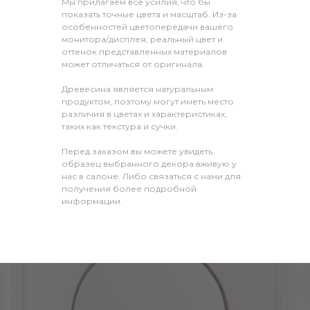
Мы прилагаем все усилия, что бы
показать точные цвета и масштаб. Из-за
особенностей цветопередачи вашего
монитора/дисплея, реальный цвет и
оттенок представленных материалов
может отличаться от оригинала.
Древесина является натуральным
продуктом, поэтому могут иметь место
различия в цветах и характеристиках,
таких как текстура и сучки.
Перед заказом вы можете увидеть
образец выбранного декора вживую у
нас в салоне. Либо связаться с нами для
получения более подробной
информации.