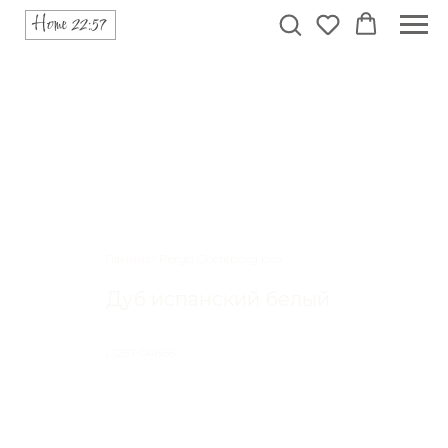
Ламинат Pergo Goeteborg pro
Дуб испанский белый
L1257-04666