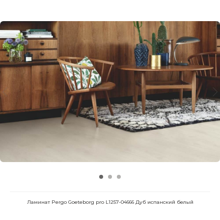
Ламинат Pergo Goeteborg pro L1257-04666 Дуб испанский белый