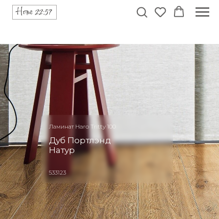
Ламинат Haro Tritty 100
Дуб Портлэнд
Натур
533123