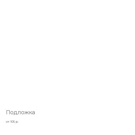
Подложка
от 105
р.