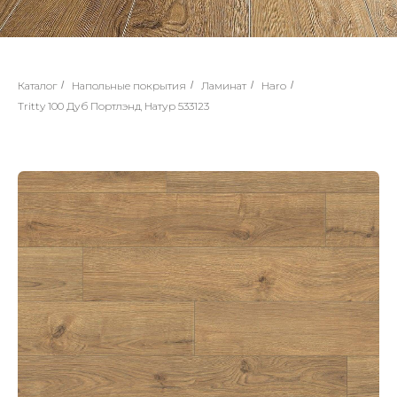
Каталог
/
Напольные покрытия
/
Ламинат
/
Haro
/
Tritty 100 Дуб Портлэнд Натур 533123