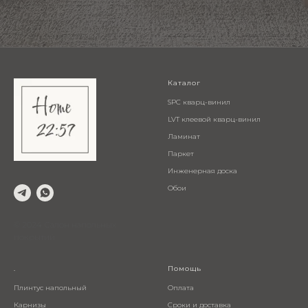
Каталог
SPC кварц-винил
LVT клеевой кварц-винил
Ламинат
Паркет
Инженерная доска
Обои
© 2024 Салон напольных
покрытий
.
Помощь
Плинтус напольный
Оплата
Карнизы
Сроки и доставка