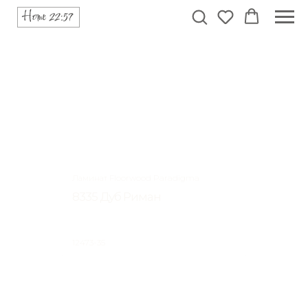
Ламинат Floorwood Paradigma
8335 Дуб Риман
12473-35