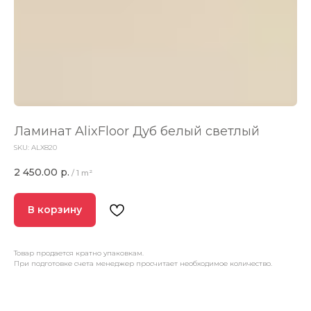
Ламинат AlixFloor Дуб белый светлый
SKU:
ALX820
2 450.00
р.
/
1 m²
В корзину
Товар продается кратно упаковкам.
При подготовке счета менеджер просчитает необходимое количество.