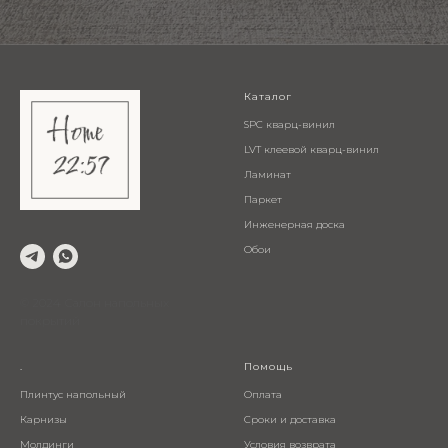
Каталог
SPC кварц-винил
LVT клеевой кварц-винил
Ламинат
Паркет
Инженерная доска
Обои
© 2024 Салон напольных
покрытий
.
Помощь
Плинтус напольный
Оплата
Карнизы
Сроки и доставка
Молдинги
Условия возврата