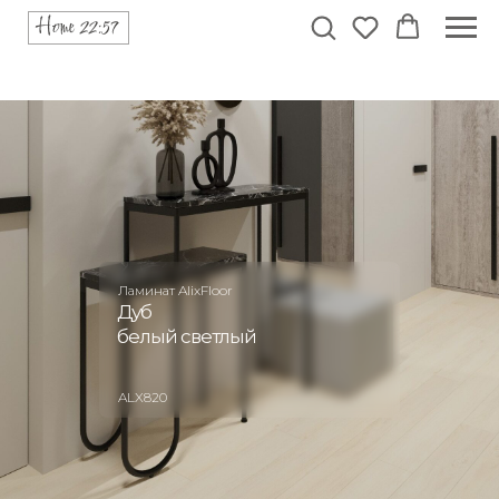
Ламинат AlixFloor
Дуб
белый светлый
ALX820