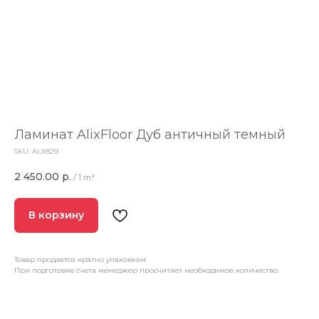
Ламинат AlixFloor Дуб античный темный
SKU:
ALX829
2 450.00
р.
/
1 m²
В корзину
Товар продается кратно упаковкам.
При подготовке счета менеджер просчитает необходимое количество.