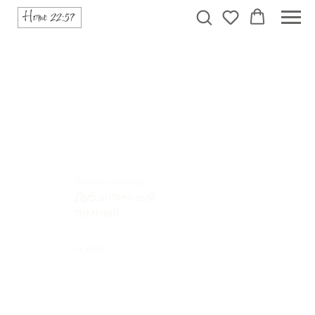
Ламинат AlixFloor
Дуб античный
темный
ALX829