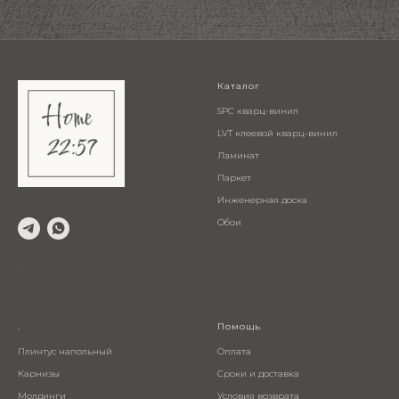
Каталог
SPC кварц-винил
LVT клеевой кварц-винил
Ламинат
Паркет
Инженерная доска
Обои
© 2024 Салон напольных
покрытий
.
Помощь
Плинтус напольный
Оплата
Карнизы
Сроки и доставка
Молдинги
Условия возврата