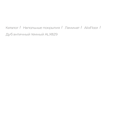
Каталог
/
Напольные покрытия
/
Ламинат
/
AlixFloor
/
Дуб античный темный ALX829