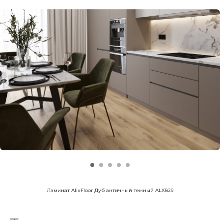
Ламинат AlixFloor Дуб античный темный ALX829