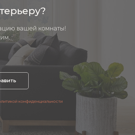
нтерьеру?
ацию вашей комнаты!
им.
равить
олитикой конфиденциальности