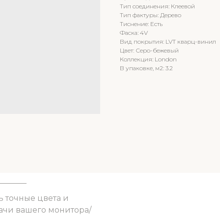
Тип соединения: Клеевой
Тип фактуры: Дерево
Тиснение: Есть
Фаска: 4V
Вид покрытия: LVT кварц-винил
Цвет: Серо-бежевый
Коллекция: London
В упаковке, м2: 3.2
ь точные цвета и
ачи вашего монитора/