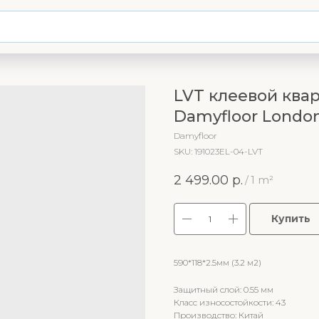
LVT клеевой ква
Damyfloor London
Damyfloor
SKU:
191023EL-04-LVT
2 499.00
р.
/
1 m²
Купить
590*118*2.5мм (3.2 м2)
Защитный слой: 0.55 мм
Класс износостойкости: 43
Производство: Китай