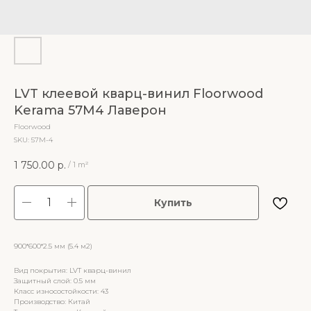
LVT клеевой кварц-винил Floorwood
Kerama 57M4 Лаверон
Floorwood
SKU:
57M-4
1 750.00
р.
/
1 m²
Купить
900*600*2.5 мм (5.4 м2)
Вид покрытия: LVT кварц-винил
Защитный слой: 0.5 мм
Класс износостойкости: 43
Производство: Китай