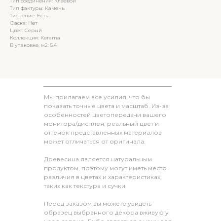
Тип соединения: Клеевой
Тип фактуры: Камень
Тиснение: Есть
Фаска: Нет
Цвет: Серый
Коллекция: Kerama
В упаковке, м2: 5.4
Мы прилагаем все усилия, что бы
показать точные цвета и масштаб. Из-за
особенностей цветопередачи вашего
монитора/дисплея, реальный цвет и
оттенок представленных материалов
может отличаться от оригинала.
Древесина является натуральным
продуктом, поэтому могут иметь место
различия в цветах и характеристиках,
таких как текстура и сучки.
Перед заказом вы можете увидеть
образец выбранного декора вживую у