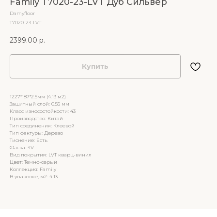
Family T7020-23-LVT Дуб Сильвер
Damyfloor
T7020-23-LVT
2399.00
р.
Купить
1227*187*2.5мм (4.13 м2)
Защитный слой: 0.55 мм
Класс износостойкости: 43
Производство: Китай
Тип соединения: Клеевой
Тип фактуры: Дерево
Тиснение: Есть
Фаска: 4V
Вид покрытия: LVT кварц-винил
Цвет: Темно-серый
Коллекция: Family
В упаковке, м2: 4.13