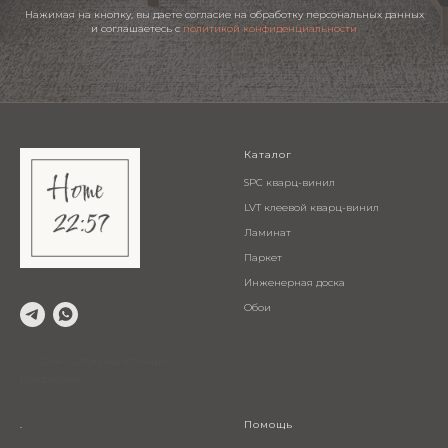
Нажимая на кнопку, вы даете согласие на обработку персональных данных
и соглашаетесь c
политикой конфиденциальности
Каталог
SPC кварц-винил
LVT клеевой кварц-винил
Ламинат
Паркет
Инженерная доска
Обои
© 2024 Салон напольных
покрытий
.
Помощь