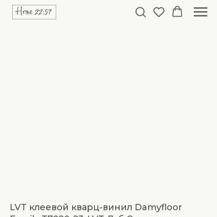
LVT клеевой кварц-винил Damyfloor