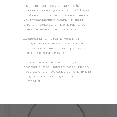
Мы прилагаем все усилия, что бы
показать точные цвета и масштаб. Из-за
особенностей цветопередачи вашего
монитора/дисплея, реальный цвет и
оттенок представленных материалов
может отличаться от оригинала.
Древесина является натуральным
продуктом, поэтому могут иметь место
различия в цветах и характеристиках,
таких как текстура и сучки.
Перед заказом вы можете увидеть
образец выбранного декора вживую у
нас в салоне. Либо связаться с нами для
получения более подробной
информации.