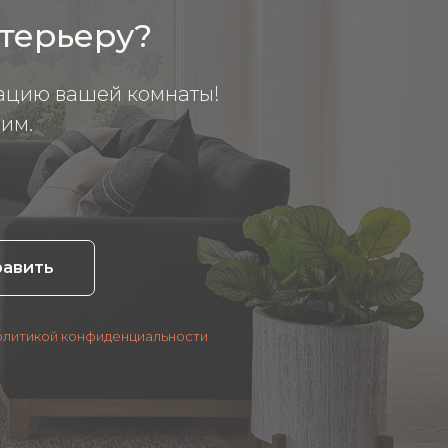
нтерьеру?
ацию вашей комнаты!
им.
равить
олитикой конфиденциальности