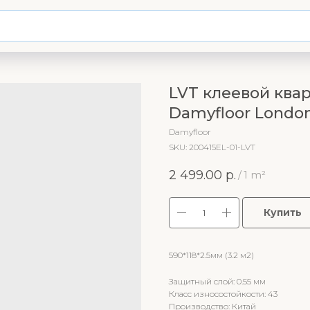
LVT клеевой ква
Damyfloor London
Damyfloor
SKU:
200415EL-01-LVT
2 499.00
р.
/
1 m²
Купить
590*118*2.5мм (3.2 м2)
Защитный слой: 0.55 мм
Класс износостойкости: 43
Производство: Китай