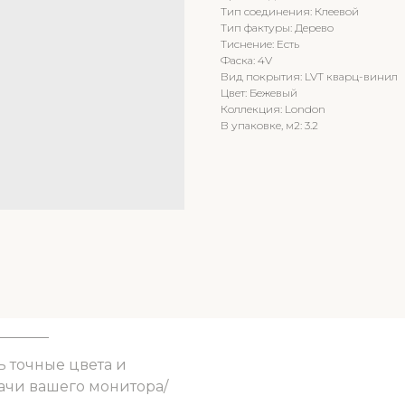
Тип соединения: Клеевой
Тип фактуры: Дерево
Тиснение: Есть
Фаска: 4V
Вид покрытия: LVT кварц-винил
Цвет: Бежевый
Коллекция: London
В упаковке, м2: 3.2
ь точные цвета и
ачи вашего монитора/