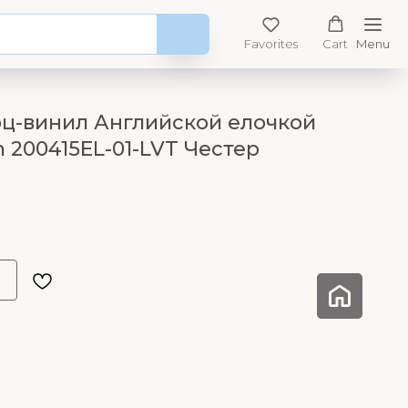
Favorites
Cart
Menu
рц-винил Английской елочкой
 200415EL-01-LVT Честер