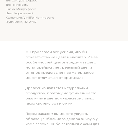
Тип фактуры: Дерево
Тиснение: Есть
Фаска: Микро-фаска
Цвет: Коричневый
Коллекция: VinilPol Herringbone
В упаковке, м2: 2.787
Мы прилагаем все усилия, что бы
показать точные цвета и масштаб. Из-за
особенностей цветопередачи вашего
монитора/дисплея, реальный цвет и
оттенок представленных материалов
может отличаться от оригинала.
Древесина является натуральным
продуктом, поэтому могут иметь место
различия в цветах и характеристиках,
таких как текстура и сучки.
Перед заказом вы можете увидеть
образец выбранного декора вживую у
нас в салоне. Либо связаться с нами для