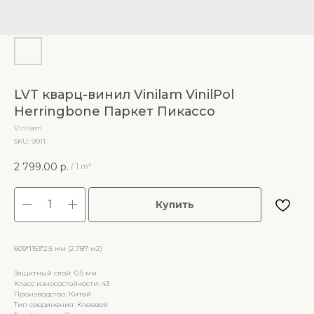
LVT кварц-винил Vinilam VinilPol
Herringbone Паркет Пикассо
Vinilam
SKU:
9911
2 799.00
р.
/
1 m²
Купить
609*1153*2.5 мм (2.787 м2)
Защитный слой: 0.5 мм
Класс износостойкости: 43
Производство: Китай
Тип соединения: Клеевой