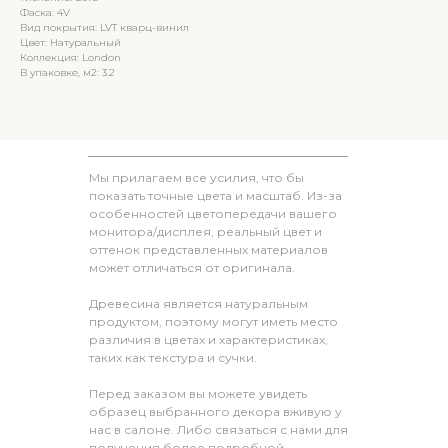
Фаска: 4V
Вид покрытия: LVT кварц-винил
Цвет: Натуральный
Коллекция: London
В упаковке, м2: 3.2
Мы прилагаем все усилия, что бы
показать точные цвета и масштаб. Из-за
особенностей цветопередачи вашего
монитора/дисплея, реальный цвет и
оттенок представленных материалов
может отличаться от оригинала.
Древесина является натуральным
продуктом, поэтому могут иметь место
различия в цветах и характеристиках,
таких как текстура и сучки.
Перед заказом вы можете увидеть
образец выбранного декора вживую у
нас в салоне. Либо связаться с нами для
получения более подробной