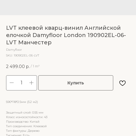
LVT клеевой кварц-винил Английской
елочкой Damyfloor London 190902EL-06-
LVT Манчестер
Damyfloor
SKU:
190902EL-06-LVT
2 499.00
р.
/
1 m²
Купить
590*118*2.5мм (3.2 м2)
Защитный слой: 0.55 мм
Класс износостойкости: 43
Производство: Китай
Тип соединения: Клеевой
Тип фактуры: Дерево
Тиснение: Есть