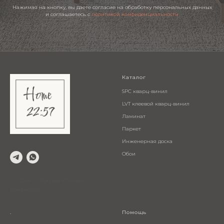
Нажимая на кнопку, вы даете согласие на обработку персональных данных
и соглашаетесь c
политикой конфиденциальности
Каталог
SPC кварц-винил
LVT клеевой кварц-винил
Ламинат
Паркет
Инженерная доска
Обои
© 2024 Салон напольных
покрытий
.
Помощь