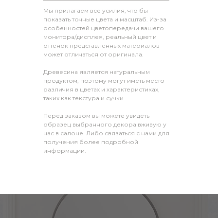
Мы прилагаем все усилия, что бы
показать точные цвета и масштаб. Из-за
особенностей цветопередачи вашего
монитора/дисплея, реальный цвет и
оттенок представленных материалов
может отличаться от оригинала.
Древесина является натуральным
продуктом, поэтому могут иметь место
различия в цветах и характеристиках,
таких как текстура и сучки.
Перед заказом вы можете увидеть
образец выбранного декора вживую у
нас в салоне. Либо связаться с нами для
получения более подробной
информации.