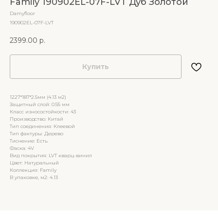
Family 190902EL-07F-LVT Дуб Золотой
Damyfloor
190902EL-07F-LVT
2399.00
р.
Купить
1227*187*2.5мм (4.13 м2)
Защитный слой: 0.55 мм
Класс износостойкости: 43
Производство: Китай
Тип соединения: Клеевой
Тип фактуры: Дерево
Тиснение: Есть
Фаска: 4V
Вид покрытия: LVT кварц-винил
Цвет: Натуральный
Коллекция: Family
В упаковке, м2: 4.13