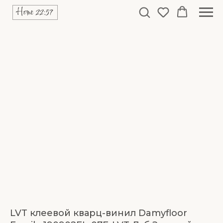
LVT клеевой кварц-винил Damyfloor