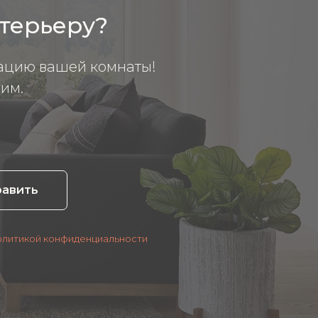
нтерьеру?
ацию вашей комнаты!
им.
равить
олитикой конфиденциальности