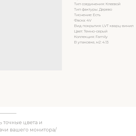
Тип соединения: Клеевой
Тип фактуры: Дерево
Тиснение: Есть
Фаска: 4V
Вид покрытия: LVT кварц-винил
Цвет: Темно-серый
Коллекция: Family
В упаковке, м2: 4.13
ь точные цвета и
ачи вашего монитора/