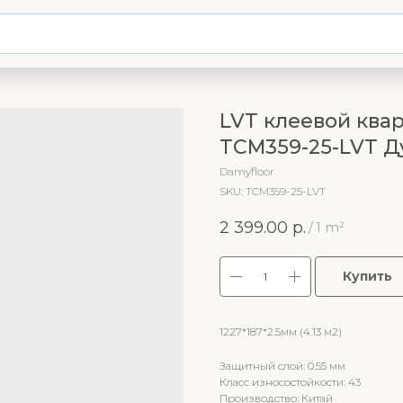
LVT клеевой квар
TCM359-25-LVT Д
Damyfloor
SKU:
TCM359-25-LVT
2 399.00
р.
/
1 m²
Купить
1227*187*2.5мм (4.13 м2)
Защитный слой: 0.55 мм
Класс износостойкости: 43
Производство: Китай