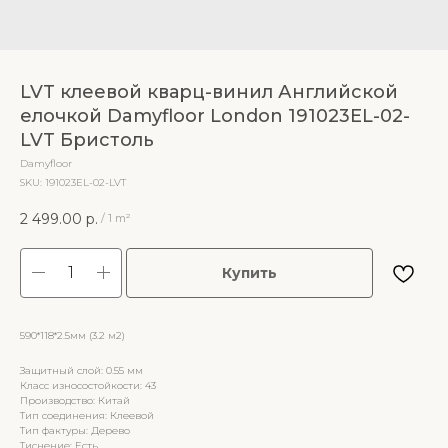
LVT клеевой кварц-винил Английской
елочкой Damyfloor London 191023EL-02-
LVT Бристоль
Damyfloor
SKU:
191023EL-02-LVT
2 499.00
р.
/
1 m²
Купить
590*118*2.5мм (3.2 м2)
Защитный слой: 0.55 мм
Класс износостойкости: 43
Производство: Китай
Тип соединения: Клеевой
Тип фактуры: Дерево
Тиснение: Есть