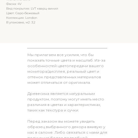
Фаска: 4V
Вид покрытия: LVT кварц-винил
Цвет: Серо-бежевый
Коллекция: London
В упаковке, м2: 3.2
Мы прилагаем все усилия, что бы
показать точные цвета и масштаб. Из-за
особенностей цветопередачи вашего
монитора/дисплея, реальный цвет и
оттенок представленных материалов
может отличаться от оригинала.
Древесина является натуральным
продуктом, поэтому могут иметь место
различия в цветах и характеристиках,
таких как текстура и сучки.
Перед заказом вы можете увидеть
образец выбранного декора вживую у
нас в салоне. Либо связаться с нами для
получения более подробной