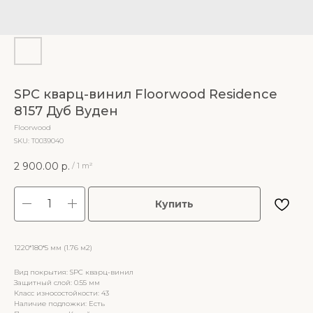
SPC кварц-винил Floorwood Residence
8157 Дуб Вуден
Floorwood
SKU:
Т0039040
2 900.00
р.
/
1 m²
Купить
1220*180*5 мм (1.76 м2)
Вид покрытия: SPC кварц-винил
Защитный слой: 0.55 мм
Класс износостойкости: 43
Наличие подложки: Есть