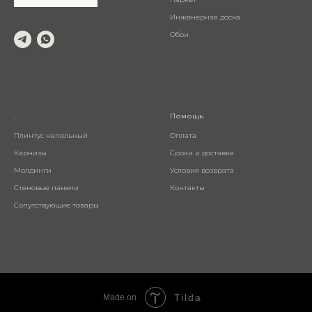
Инженерная доска
Обои
© 2024 Салон напольных
покрытий
.
Помощь
Плинтус напольный
Оплата
Карнизы
Сроки и доставка
Молдинги
Условия возврата
Стеновые панели
Контакты
Сопутствующие товары
Tilda
Made on