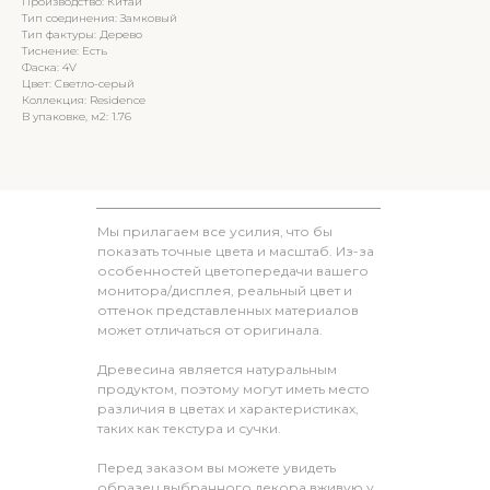
Производство: Китай
Тип соединения: Замковый
Тип фактуры: Дерево
Тиснение: Есть
Фаска: 4V
Цвет: Светло-серый
Коллекция: Residence
В упаковке, м2: 1.76
Мы прилагаем все усилия, что бы
показать точные цвета и масштаб. Из-за
особенностей цветопередачи вашего
монитора/дисплея, реальный цвет и
оттенок представленных материалов
может отличаться от оригинала.
Древесина является натуральным
продуктом, поэтому могут иметь место
различия в цветах и характеристиках,
таких как текстура и сучки.
Перед заказом вы можете увидеть
образец выбранного декора вживую у