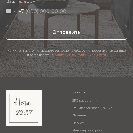
Ваш телефон
+7
Отправить
Нажимая на кнопку, вы даете согласие на обработку персональных данных
и соглашаетесь c
политикой конфиденциальности
Каталог
SPC кварц-винил
LVT клеевой кварц-винил
Ламинат
Паркет
Инженерная доска