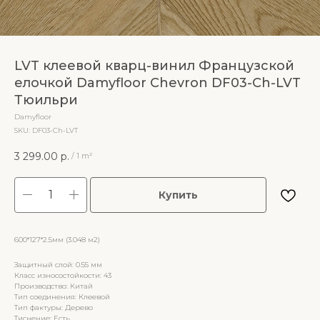
LVT клеевой кварц-винил Французской
елочкой Damyfloor Chevron DF03-Ch-LVT
Тюильри
Damyfloor
SKU:
DF03-Ch-LVT
3 299.00
р.
/
1 m²
Купить
600*127*2.5мм (3.048 м2)
Защитный слой: 0.55 мм
Класс износостойкости: 43
Производство: Китай
Тип соединения: Клеевой
Тип фактуры: Дерево
Тиснение: Есть