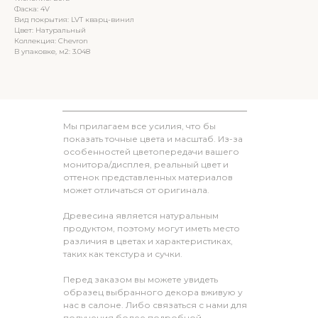
Фаска: 4V
Вид покрытия: LVT кварц-винил
Цвет: Натуральный
Коллекция: Chevron
В упаковке, м2: 3.048
Мы прилагаем все усилия, что бы
показать точные цвета и масштаб. Из-за
особенностей цветопередачи вашего
монитора/дисплея, реальный цвет и
оттенок представленных материалов
может отличаться от оригинала.
Древесина является натуральным
продуктом, поэтому могут иметь место
различия в цветах и характеристиках,
таких как текстура и сучки.
Перед заказом вы можете увидеть
образец выбранного декора вживую у
нас в салоне. Либо связаться с нами для
получения более подробной