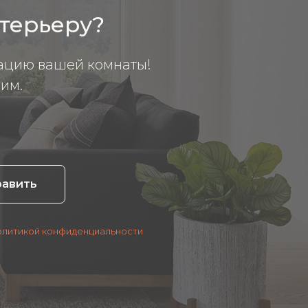
нтерьеру?
ацию вашей комнаты!
им.
равить
олитикой конфиденциальности