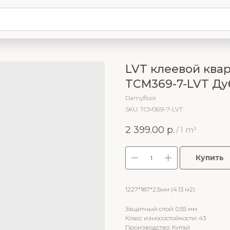
LVT клеевой квар
TCM369-7-LVT Ду
Damyfloor
SKU:
TCM369-7-LVT
2 399.00
р.
/
1 m²
Купить
1227*187*2.5мм (4.13 м2)
Защитный слой: 0.55 мм
Класс износостойкости: 43
Производство: Китай