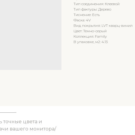
Тип соединения: Клеевой
Тип фактуры: Дерево
Тиснение: Есть
Фаска: 4V
Вид покрытия: LVT кварц-винил
Цвет: Темно-серый
Коллекция: Family
В упаковке, м2: 4.13
ь точные цвета и
ачи вашего монитора/