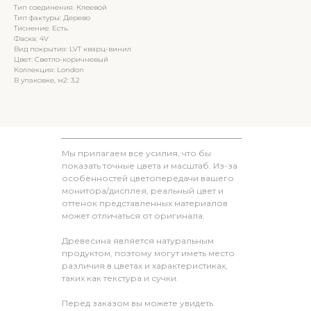
Тип соединения: Клеевой
Тип фактуры: Дерево
Тиснение: Есть
Фаска: 4V
Вид покрытия: LVT кварц-винил
Цвет: Светло-коричневый
Коллекция: London
В упаковке, м2: 3.2
Мы прилагаем все усилия, что бы
показать точные цвета и масштаб. Из-за
особенностей цветопередачи вашего
монитора/дисплея, реальный цвет и
оттенок представленных материалов
может отличаться от оригинала.
Древесина является натуральным
продуктом, поэтому могут иметь место
различия в цветах и характеристиках,
таких как текстура и сучки.
Перед заказом вы можете увидеть