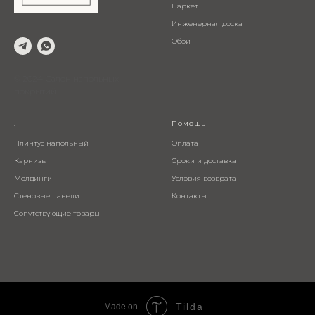
Паркет
Инженерная доска
Обои
© 2024 Салон напольных
покрытий
.
Помощь
Плинтус напольный
Оплата
Карнизы
Сроки и доставка
Молдинги
Условия возврата
Стеновые панели
Контакты
Сопутствующие товары
Tilda
Made on