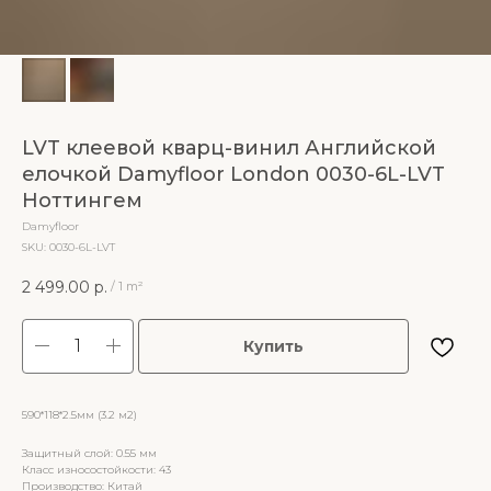
LVT клеевой кварц-винил Английской
елочкой Damyfloor London 0030-6L-LVT
Ноттингем
Damyfloor
SKU:
0030-6L-LVT
2 499.00
р.
/
1 m²
Купить
590*118*2.5мм (3.2 м2)
Защитный слой: 0.55 мм
Класс износостойкости: 43
Производство: Китай