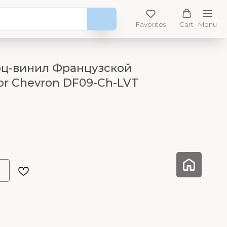
Favorites
Cart
Menu
рц-винил Французской
or Chevron DF09-Ch-LVT