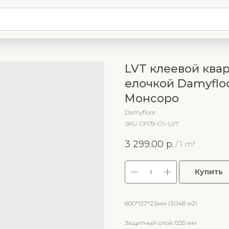
LVT клеевой ква
елочкой Damyflo
Монсоро
Damyfloor
SKU:
DF09-Ch-LVT
3 299.00
р.
/
1 m²
Купить
600*127*2.5мм (3.048 м2)
Защитный слой: 0.55 мм