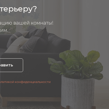
нтерьеру?
ацию вашей комнаты!
им.
равить
олитикой конфиденциальности