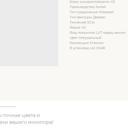
Класс износостойкости: 43
Производство: Китай
Тип соединения: Клеевой
Тип фактуры: Дерево
Тиснение: Есть
Фаска: 4V
Вид покрытия: LVT кварц-винил
Цвет: Натуральный
Коллекция: Chevron
В упаковке, м2: 3.048
ь точные цвета и
ачи вашего монитора/