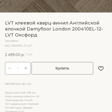
LVT клеевой кварц-винил Английской
елочкой Damyfloor London 200410EL-12-
LVT Оксфорд
Damyfloor
SKU:
200410EL-12-LVT
2 499.00
р.
/
1 m²
Купить
590*118*2.5мм (3.2 м2)
Защитный слой: 0.55 мм
Класс износостойкости: 43
Производство: Китай
Тип соединения: Клеевой
Тип фактуры: Дерево
Тиснение: Есть