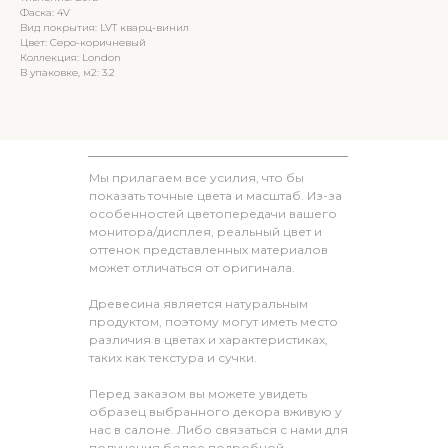
Фаска: 4V
Вид покрытия: LVT кварц-винил
Цвет: Серо-коричневый
Коллекция: London
В упаковке, м2: 3.2
Мы прилагаем все усилия, что бы
показать точные цвета и масштаб. Из-за
особенностей цветопередачи вашего
монитора/дисплея, реальный цвет и
оттенок представленных материалов
может отличаться от оригинала.
Древесина является натуральным
продуктом, поэтому могут иметь место
различия в цветах и характеристиках,
таких как текстура и сучки.
Перед заказом вы можете увидеть
образец выбранного декора вживую у
нас в салоне. Либо связаться с нами для
получения более подробной