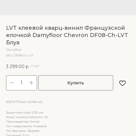
LVT клеевой кварц-винил Французской
елочкой Damyfloor Chevron DF08-Ch-LVT
Блуа
Damyfloor
SKU:
DF08-Ch-LVT
3 299.00
р.
/
1 m²
Купить
600*127*2.5мм (3.048 м2)
Защитный слой: 0.55 мм
Класс износостойкости: 43
Производство: Китай
Тип соединения: Клеевой
Тип фактуры: Дерево
Тиснение: Есть