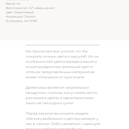
Фаска: 4V
Вид покрытия: LVT кварц-винил
Цвет: Коричневый
Коллекция: Chevron
В упаковке, м2: 3.048
Мы прилагаем все усилия, что бы
показать точные цвета и масштаб. Из-за
особенностей цветопередачи вашего
монитора/дисплея, реальный цвет и
оттенок представленных материалов
может отличаться от оригинала.
Древесина является натуральным
продуктом, поэтому могут иметь место
различия в цветах и характеристиках,
таких как текстура и сучки.
Перед заказом вы можете увидеть
образец выбранного декора вживую у
нас в салоне. Либо связаться с нами для
получения более подробной