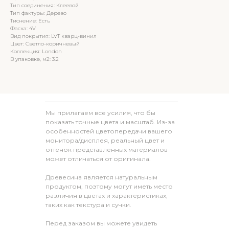
Тип соединения: Клеевой
Тип фактуры: Дерево
Тиснение: Есть
Фаска: 4V
Вид покрытия: LVT кварц-винил
Цвет: Светло-коричневый
Коллекция: London
В упаковке, м2: 3.2
Мы прилагаем все усилия, что бы
показать точные цвета и масштаб. Из-за
особенностей цветопередачи вашего
монитора/дисплея, реальный цвет и
оттенок представленных материалов
может отличаться от оригинала.
Древесина является натуральным
продуктом, поэтому могут иметь место
различия в цветах и характеристиках,
таких как текстура и сучки.
Перед заказом вы можете увидеть