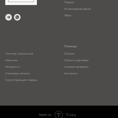
Паркет
Инженерная доска
Обои
© 2024 Салон напольных
покрытий
.
Помощь
Плинтус напольный
Оплата
Карнизы
Сроки и доставка
Молдинги
Условия возврата
Стеновые панели
Контакты
Сопутствующие товары
Tilda
Made on