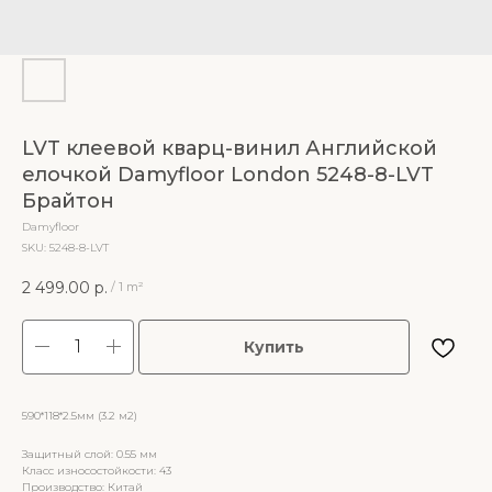
LVT клеевой кварц-винил Английской
елочкой Damyfloor London 5248-8-LVT
Брайтон
Damyfloor
SKU:
5248-8-LVT
2 499.00
р.
/
1 m²
Купить
590*118*2.5мм (3.2 м2)
Защитный слой: 0.55 мм
Класс износостойкости: 43
Производство: Китай