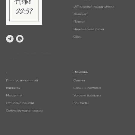
LVT клеевой кварц-винил
Ламинат
Паркет
Инженерная доска
Обои
© 2024 Салон напольных
покрытий
.
Помощь
Плинтус напольный
Оплата
Карнизы
Сроки и доставка
Молдинги
Условия возврата
Стеновые панели
Контакты
Сопутствующие товары