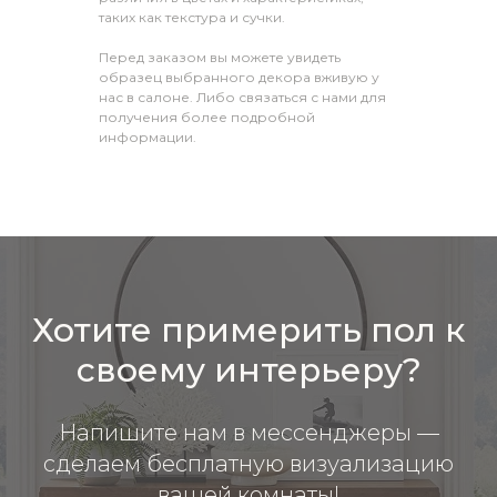
таких как текстура и сучки.
Перед заказом вы можете увидеть
образец выбранного декора вживую у
нас в салоне. Либо связаться с нами для
получения более подробной
информации.
Хотите примерить пол к
своему интерьеру?
Напишите нам в мессенджеры —
сделаем бесплатную визуализацию
вашей комнаты!