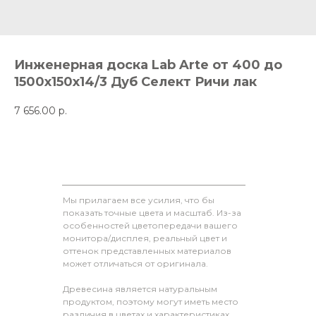
Инженерная доска Lab Arte от 400 до
1500х150х14/3 Дуб Селект Ричи лак
7 656.00
р.
Мы прилагаем все усилия, что бы
показать точные цвета и масштаб. Из-за
особенностей цветопередачи вашего
монитора/дисплея, реальный цвет и
оттенок представленных материалов
может отличаться от оригинала.
Древесина является натуральным
продуктом, поэтому могут иметь место
различия в цветах и характеристиках,