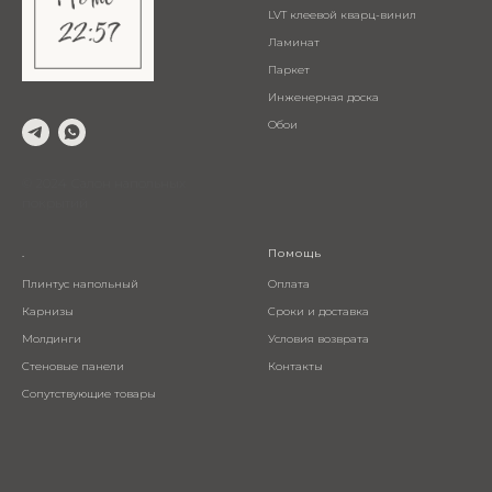
LVT клеевой кварц-винил
Ламинат
Паркет
Инженерная доска
Обои
© 2024 Салон напольных
покрытий
.
Помощь
Плинтус напольный
Оплата
Карнизы
Сроки и доставка
Молдинги
Условия возврата
Стеновые панели
Контакты
Сопутствующие товары